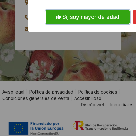
33350 - Gijón, Asturias
Sí, soy mayor de edad
985 13 77 57
info@sidracanal.com
Aviso legal
|
Política de privacidad
|
Política de cookies
|
Condiciones generales de venta
|
Accesibilidad
Diseño web ::
ticmedia.es