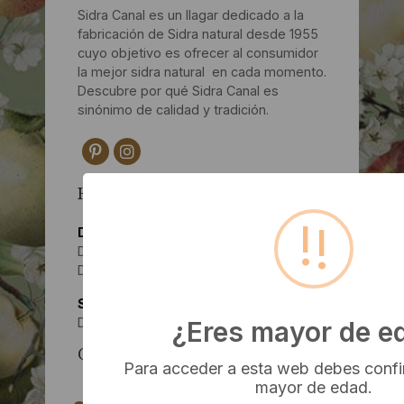
Sidra Canal es un llagar dedicado a la
fabricación de Sidra natural desde 1955
cuyo objetivo es ofrecer al consumidor
la mejor sidra natural en cada momento.
Descubre por qué Sidra Canal es
sinónimo de calidad y tradición.
HORARIO
!
De Lunes a viernes
De 9:30h- 13:30h
De 15:00 h- 19:00h
Sábados
De 9:30h- 13:30h
¿Eres mayor de e
CONTACTA CON NOSOTROS
Para acceder a esta web debes confi
mayor de edad.
Camín de Linares, 294 Lavandera